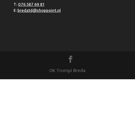
T:
076 587 69 81
E:
bredatd@shoppoint.nl
OK Trumpi Breda