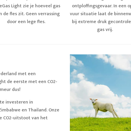
eGas Light zie je hoeveel gas
ontploffingsgevaar. In een 
in de fles zit. Geen verrassing
vuur situatie laat de binne
door een lege fles.
bij extreme druk gecontrol
gas vrij.
Nederland met een
Light de eerste met een CO2-
imeur dus!
te investeren in
 Zimbabwe en Thailand. Onze
e CO2-uitstoot van het