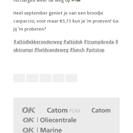
recharged weer de weg op
Heel september geniet je van een broodje
carpaccio, voor maar €5,75 kun je ‘m proeven! Ga
jij ‘m proberen?
#altijdlekkeronderweg
#altijdok
#trumpibreda
#
oktrumpi
#heldvandeweg
#lunch
#pitstop